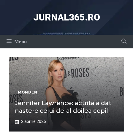
Sari
la
JURNAL365.RO
conținut
Menu
MONDEN
Jennifer Lawrence: actrița a dat
naștere celui de-al doilea copil
2 aprilie 2025