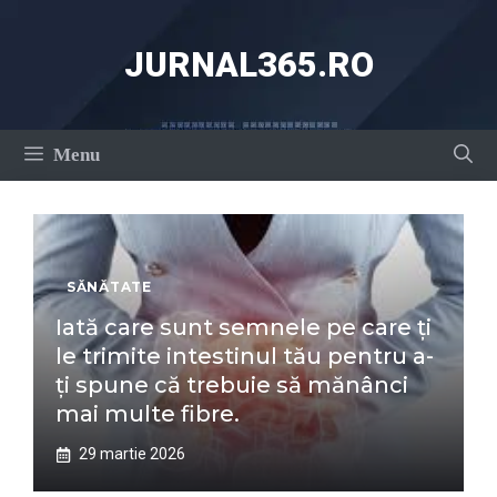
Sari
la
JURNAL365.RO
conținut
Menu
SĂNĂTATE
Iată care sunt semnele pe care ți
le trimite intestinul tău pentru a-
ți spune că trebuie să mănânci
mai multe fibre.
29 martie 2026