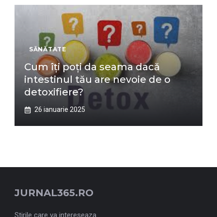
SĂNĂTATE
Cum îți poți da seama dacă
intestinul tău are nevoie de o
detoxifiere?
26 ianuarie 2025
JURNAL365.RO
Stirile care va intereseaza