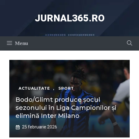
Sari
la
JURNAL365.RO
conținut
Menu
ACTUALITATE
,
SPORT
Bodo/Glimt produce șocul
sezonului în Liga Campionilor și
elimină Inter Milano
25 februarie 2026