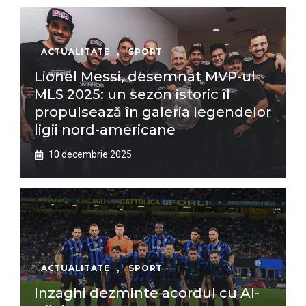
ACTUALITATE
,
SPORT
Lionel Messi, desemnat MVP-ul
MLS 2025: un sezon istoric îl
propulsează în galeria legendelor
ligii nord-americane
10 decembrie 2025
ACTUALITATE
,
SPORT
Inzaghi dezminte acordul cu Al-