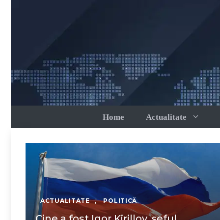
Sari
la
conținut
Home
Actualitate
ACTUALITATE
,
POLITICĂ
Cine a fost Igor Kirillov, șeful