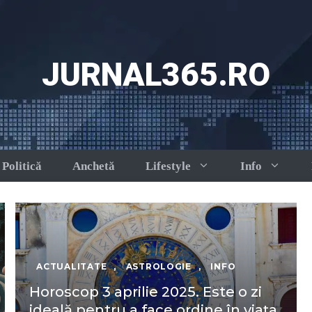
JURNAL365.RO
Politică
Anchetă
Lifestyle
Info
ACTUALITATE
,
ASTROLOGIE
,
INFO
Horoscop 3 aprilie 2025. Este o zi
ideală pentru a face ordine în viața