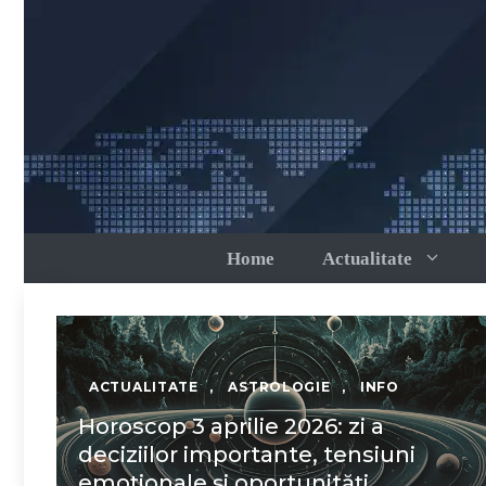
Sari
la
conținut
Home
Actualitate
ACTUALITATE
,
ASTROLOGIE
,
INFO
Horoscop 3 aprilie 2026: zi a
deciziilor importante, tensiuni
emoționale și oportunități