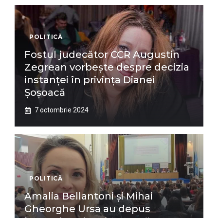
POLITICĂ
Fostul judecător CCR Augustin
Zegrean vorbește despre decizia
instanței în privința Dianei
Șoșoacă
7 octombrie 2024
POLITICĂ
Amalia Bellantoni și Mihai
Gheorghe Ursa au depus