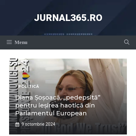
Sari
la
JURNAL365.RO
conținut
Menu
POLITICĂ
Diana Șoșoacă, „pedepsită”
pentru ieșirea haotică din
Parlamentul European
9 octombrie 2024