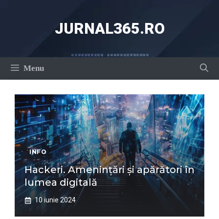
Sari
la
JURNAL365.RO
conținut
Menu
INFO
Hackeri. Amenințări și apărători în
lumea digitală
10 iunie 2024