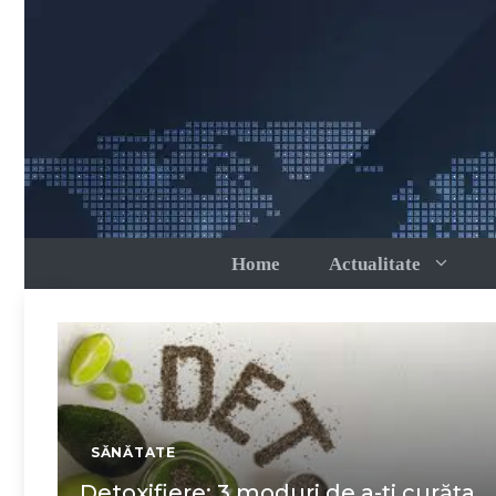
Sari
la
conținut
Home
Actualitate
SĂNĂTATE
Detoxifiere: 3 moduri de a-ți curăța