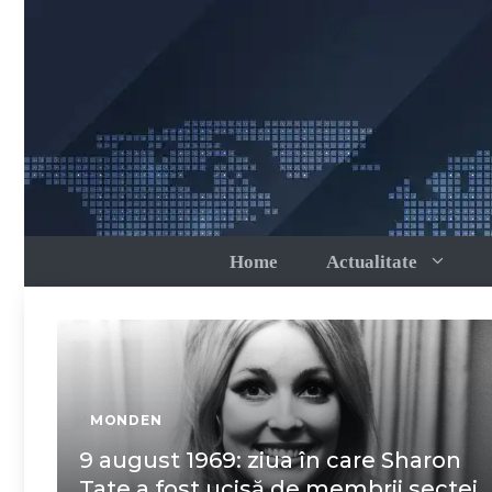
Sari
la
conținut
Home
Actualitate
MONDEN
9 august 1969: ziua în care Sharon
Tate a fost ucisă de membrii sectei