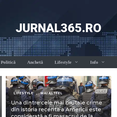
JURNAL365.RO
Politică
Anchetă
Lifestyle
Info
LIFESTYLE
,
MAI ALTFEL
Una dintre cele mai brutale crime
din istoria recentă a Americii este
considerată a fi masacrul de la