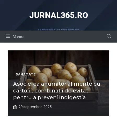
Sari
la
JURNAL365.RO
conținut
Menu
SĂNĂTATE
Asocierea anumitor alimente cu
cartofii: combinații de evitat
pentru a preveni indigestia
29 septembrie 2025