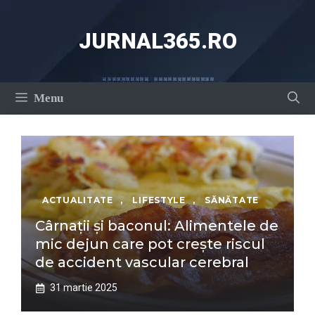
Sari
la
JURNAL365.RO
conținut
Menu
ACTUALITATE
,
LIFESTYLE
,
SĂNĂTATE
Cârnații și baconul: Alimentele de
mic dejun care pot crește riscul
de accident vascular cerebral
31 martie 2025