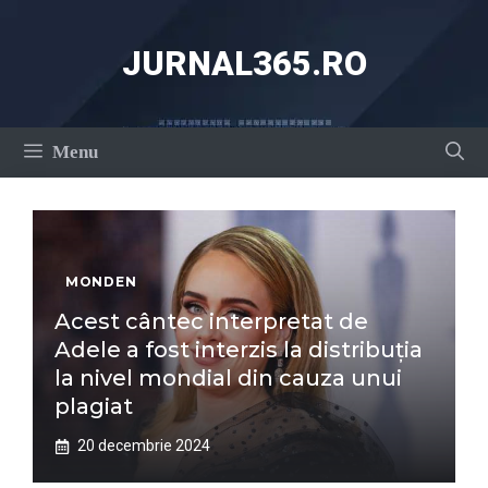
Sari
la
JURNAL365.RO
conținut
Menu
MONDEN
Acest cântec interpretat de
Adele a fost interzis la distribuția
la nivel mondial din cauza unui
plagiat
20 decembrie 2024