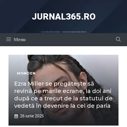
Sari
la
JURNAL365.RO
conținut
Menu
MONDEN
Ezra Miller se pregătește să
revină pe marile ecrane, la doi ani
după ce a trecut de la statutul de
vedetă în devenire la cel de paria
26 iunie 2025