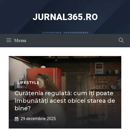
Sari
la
JURNAL365.RO
conținut
Menu
LIFESTYLE
Curățenia regulată: cum îți poate
îmbunătăți acest obicei starea de
bine?
29 decembrie 2025