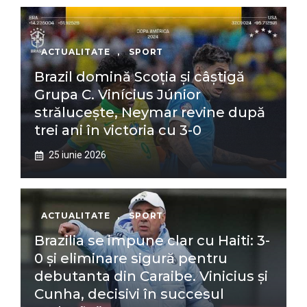
ACTUALITATE
,
SPORT
Brazil domină Scoția și câștigă
Grupa C. Vinícius Júnior
strălucește, Neymar revine după
trei ani în victoria cu 3-0
25 iunie 2026
ACTUALITATE
,
SPORT
Brazilia se impune clar cu Haiti: 3-
0 și eliminare sigură pentru
debutanta din Caraibe. Vinicius și
Cunha, decisivi în succesul