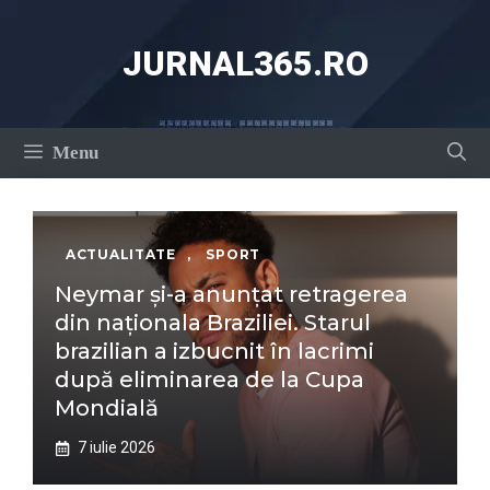
Sari
la
JURNAL365.RO
conținut
Menu
ACTUALITATE
,
SPORT
Neymar și-a anunțat retragerea
din naționala Braziliei. Starul
brazilian a izbucnit în lacrimi
după eliminarea de la Cupa
Mondială
7 iulie 2026