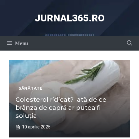
Sari
la
JURNAL365.RO
conținut
Menu
SĂNĂTATE
Colesterol ridicat? Iată de ce
brânza de capră ar putea fi
soluția
10 aprilie 2025