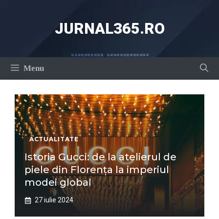
Sari
la
JURNAL365.RO
conținut
Menu
ACTUALITATE
Istoria Gucci: de la atelierul de
piele din Florența la imperiul
modei global
27 iulie 2024