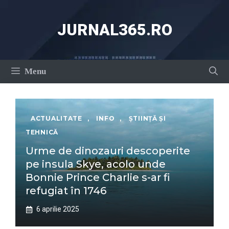
Sari
la
JURNAL365.RO
conținut
Menu
ACTUALITATE
,
INFO
,
ȘTIINȚĂ ȘI
TEHNICĂ
Urme de dinozauri descoperite
pe insula Skye, acolo unde
Bonnie Prince Charlie s-ar fi
refugiat în 1746
6 aprilie 2025