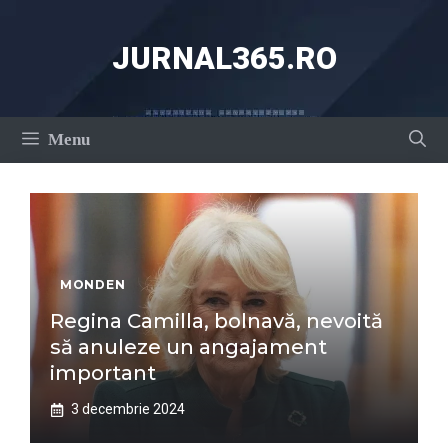
Sari
la
JURNAL365.RO
conținut
Menu
MONDEN
Regina Camilla, bolnavă, nevoită
să anuleze un angajament
important
3 decembrie 2024