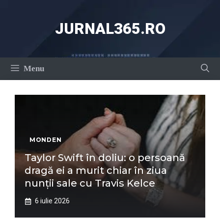
Sari
la
JURNAL365.RO
conținut
Menu
MONDEN
Taylor Swift în doliu: o persoană
dragă ei a murit chiar în ziua
nunții sale cu Travis Kelce
6 iulie 2026