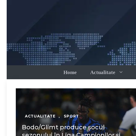
Sari
la
conținut
Home
Actualitate
ACTUALITATE
,
SPORT
Bodo/Glimt produce șocul
sezonului în Liga Campionilor și