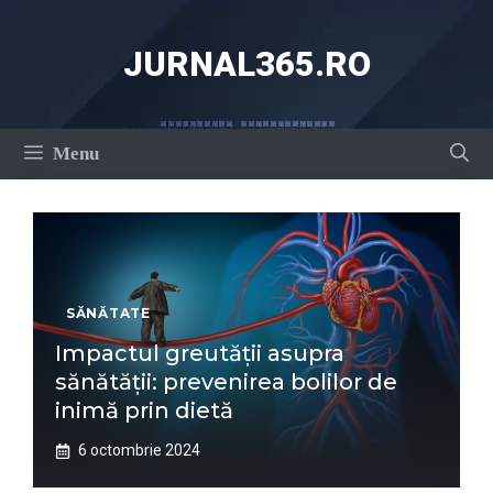
Sari
la
JURNAL365.RO
conținut
Menu
SĂNĂTATE
Impactul greutății asupra
sănătății: prevenirea bolilor de
inimă prin dietă
6 octombrie 2024