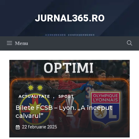
Sari
la
JURNAL365.RO
conținut
Menu
ACTUALITATE
,
SPORT
Bilete FCSB – Lyon. „A început
calvarul”
22 februarie 2025