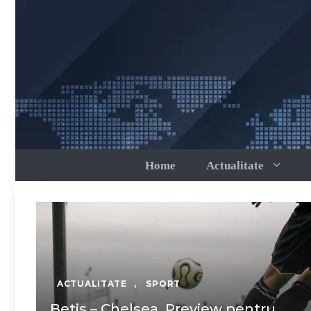
Sari
la
conținut
Home
Actualitate
ACTUALITATE
,
SPORT
Betis – Chelsea. Preview pentru