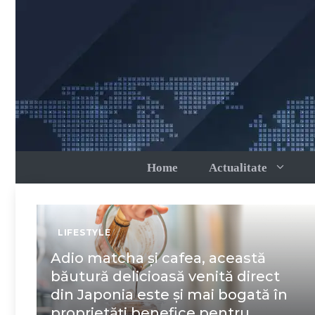
Sari
la
conținut
Home
Actualitate
LIFESTYLE
Adio matcha și cafea, această
băutură delicioasă venită direct
din Japonia este și mai bogată în
proprietăți benefice pentru