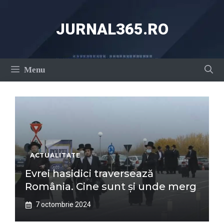
Sari
la
JURNAL365.RO
conținut
Menu
ACTUALITATE
Evrei hasidici traversează
România. Cine sunt și unde merg
7 octombrie 2024