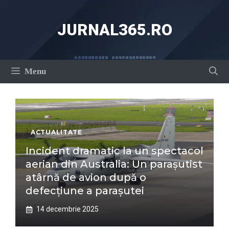
Sari
la
JURNAL365.RO
conținut
Menu
ACTUALITATE
Incident dramatic la un spectacol
aerian din Australia: Un parașutist
atârnă de avion după o
defecțiune a parașutei
14 decembrie 2025