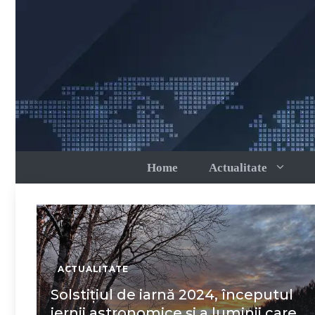
Sari
la
conținut
Home
Actualitate
ACTUALITATE
Solstițiul de iarnă 2024, începutul
iernii astronomice și a luminii care