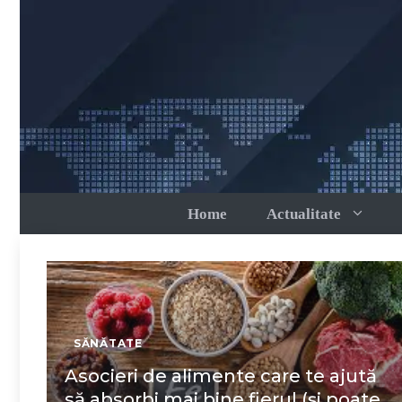
Sari
la
conținut
Home
Actualitate
SĂNĂTATE
Asocieri de alimente care te ajută
să absorbi mai bine fierul (și poate