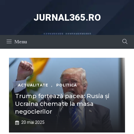
Sari
la
JURNAL365.RO
conținut
Menu
ACTUALITATE
,
POLITICĂ
Trump forțează pacea: Rusia și
Ucraina chemate la masa
negocierilor
20 mai 2025