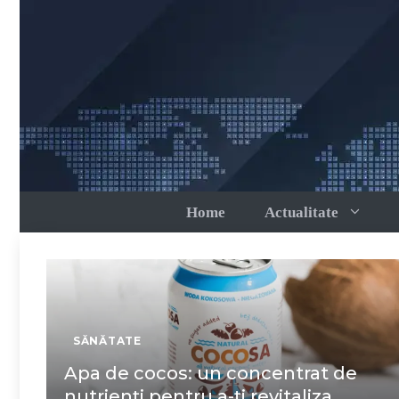
Sari
la
conținut
Home
Actualitate
SĂNĂTATE
Apa de cocos: un concentrat de
nutrienți pentru a-ți revitaliza