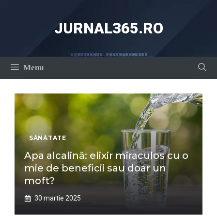
Sari
la
JURNAL365.RO
conținut
Menu
SĂNĂTATE
Apa alcalină: elixir miraculos cu o
mie de beneficii sau doar un
moft?
30 martie 2025