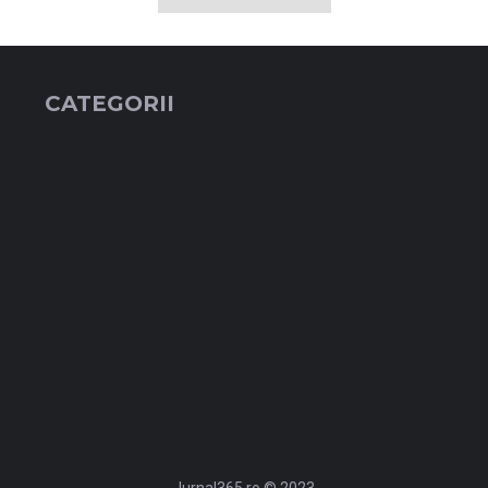
CATEGORII
Jurnal365.ro © 2023