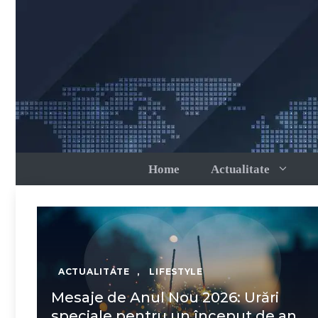
Sari
la
conținut
Home
Actualitate
ACTUALITATE
,
LIFESTYLE
Mesaje de Anul Nou 2026: Urări
speciale pentru un început de an