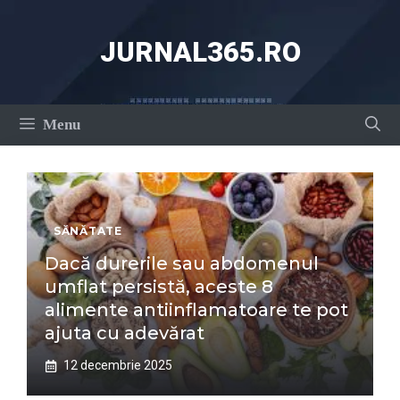
Sari
la
JURNAL365.RO
conținut
Menu
SĂNĂTATE
Dacă durerile sau abdomenul
umflat persistă, aceste 8
alimente antiinflamatoare te pot
ajuta cu adevărat
12 decembrie 2025