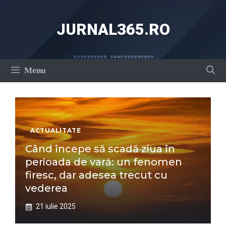
Sari
la
JURNAL365.RO
conținut
Menu
ACTUALITATE
Când începe să scadă ziua în
perioada de vară: un fenomen
firesc, dar adesea trecut cu
vederea
21 iulie 2025