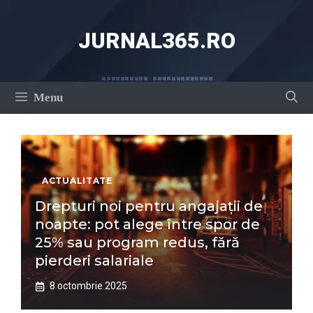
Sari
la
JURNAL365.RO
conținut
Menu
ACTUALITATE
Drepturi noi pentru angajații de
noapte: pot alege între spor de
25% sau program redus, fără
pierderi salariale
8 octombrie 2025