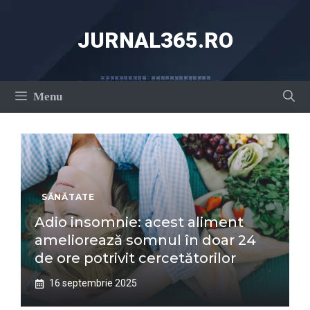
Sari
la
JURNAL365.RO
conținut
Menu
SĂNĂTATE
Adio insomnie: acest aliment
ameliorează somnul în doar 24
de ore potrivit cercetătorilor
16 septembrie 2025