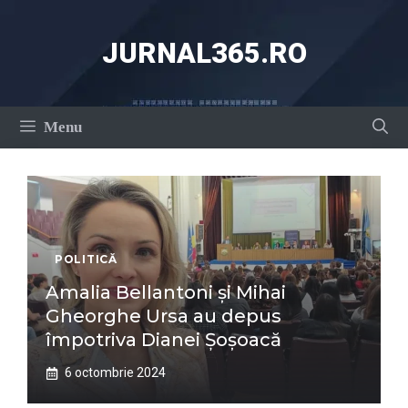
Sari
la
JURNAL365.RO
conținut
Menu
POLITICĂ
Amalia Bellantoni și Mihai
Gheorghe Ursa au depus
împotriva Dianei Șoșoacă
6 octombrie 2024