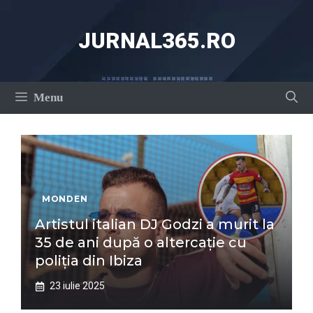
Sari
la
JURNAL365.RO
conținut
Menu
MONDEN
Artistul italian DJ Godzi a murit la
35 de ani după o altercație cu
poliția din Ibiza
23 iulie 2025