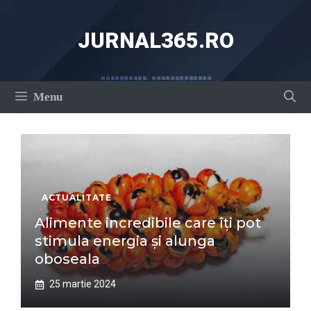
Sari
la
JURNAL365.RO
conținut
Menu
ACTUALITATE
Alimente incredibile care îți pot
stimula energia și alunga
oboseala
25 martie 2024