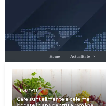
Sari
la
conținut
Home
Actualitate
SĂNĂTATE
Care sunt alimentele cele mai
bogate în apă pentru a rămâne