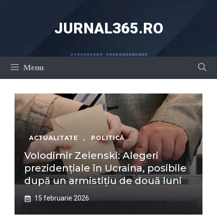
Sari
la
JURNAL365.RO
conținut
Menu
ACTUALITATE
,
POLITICĂ
Volodimir Zelenski: Alegeri
prezidențiale în Ucraina, posibile
după un armistițiu de două luni
15 februarie 2026