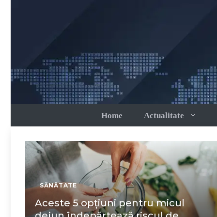
Sari
la
conținut
Home
Actualitate
SĂNĂTATE
Aceste 5 opțiuni pentru micul
dejun îndepărtează riscul de