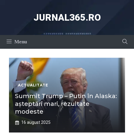
Sari
la
JURNAL365.RO
conținut
Menu
ACTUALITATE
Summit Trump – Putin în Alaska:
așteptări mari, rezultate
modeste
16 august 2025