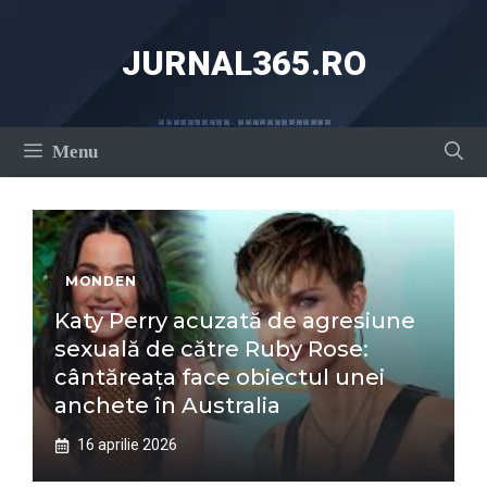
Sari
la
JURNAL365.RO
conținut
Menu
MONDEN
Katy Perry acuzată de agresiune
sexuală de către Ruby Rose:
cântăreața face obiectul unei
anchete în Australia
16 aprilie 2026