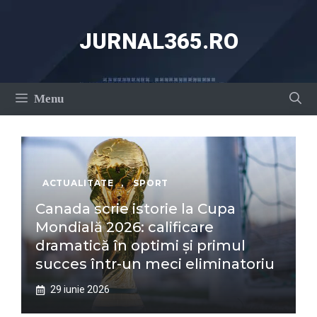
Sari
la
JURNAL365.RO
conținut
Menu
ACTUALITATE
,
SPORT
Canada scrie istorie la Cupa
Mondială 2026: calificare
dramatică în optimi și primul
succes într-un meci eliminatoriu
29 iunie 2026