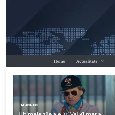
Sari
la
conținut
Home
Actualitate
MONDEN
Ultimele zile ale lui Val Kilmer au