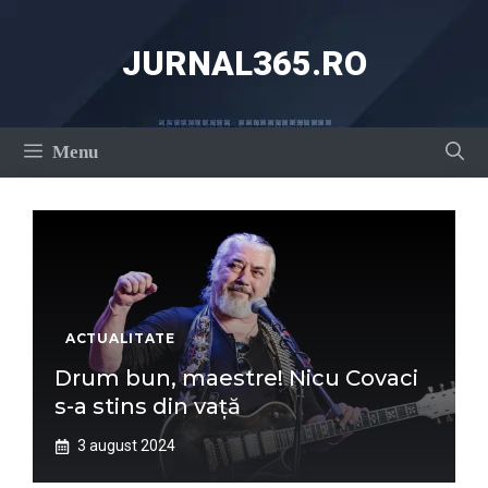
Sari
la
JURNAL365.RO
conținut
Menu
ACTUALITATE
Drum bun, maestre! Nicu Covaci
s-a stins din vață
3 august 2024