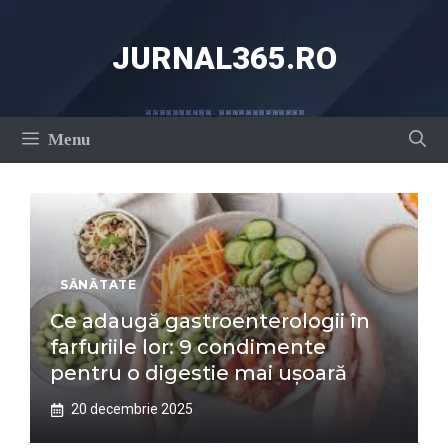
Sari
la
JURNAL365.RO
conținut
Menu
SĂNĂTATE
Ce adaugă gastroenterologii în
farfuriile lor: 9 condimente
pentru o digestie mai ușoară
20 decembrie 2025