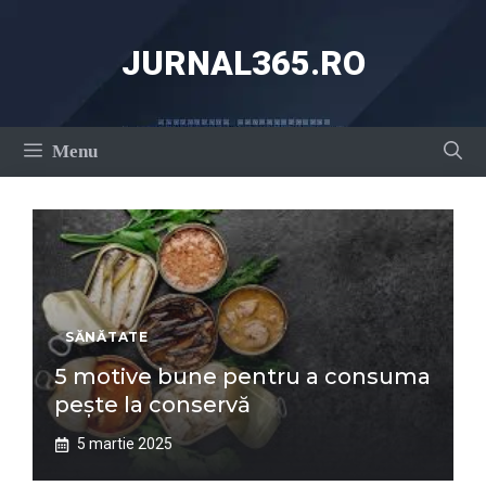
Sari
la
JURNAL365.RO
conținut
Menu
SĂNĂTATE
5 motive bune pentru a consuma
pește la conservă
5 martie 2025